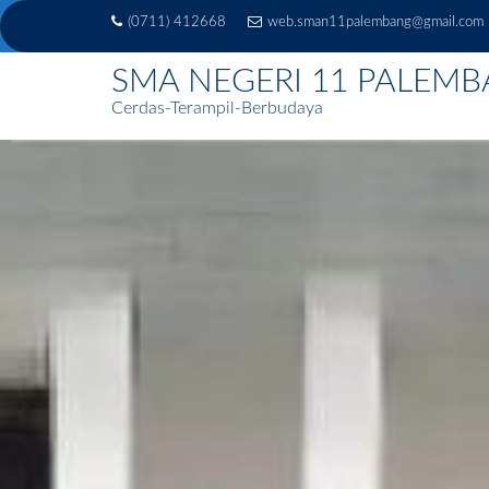
(0711) 412668
web.sman11palembang@gmail.com
SMA NEGERI 11 PALEM
Cerdas-Terampil-Berbudaya
Skip
to
content