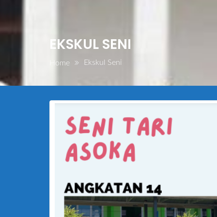
EKSKUL SENI
Ekskul Seni
Home