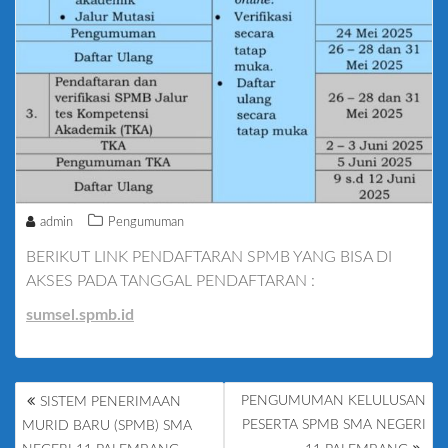
admin
Pengumuman
BERIKUT LINK PENDAFTARAN SPMB YANG BISA DI
AKSES PADA TANGGAL PENDAFTARAN :
sumsel.spmb.id
POST
PENGUMUMAN KELULUSAN
SISTEM PENERIMAAN
NAVIGATION
PESERTA SPMB SMA NEGERI
MURID BARU (SPMB) SMA