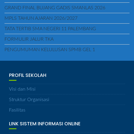
GRAND FINAL BUJANG GADIS SMANLAS 2026
MPLS TAHUN AJARAN 2026/2027
TATA TERTIB SMA NEGERI 11 PALEMBANG
FORMULIR JALUR TKA
PENGUMUMAN KELULUSAN SPMB GEL 1
PROFIL SEKOLAH
Visi dan Misi
Struktur Organisasi
Fasilitas
LINK SISTEM INFORMASI ONLINE