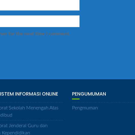
ser for the next time I comment.
SISTEM INFORMASI ONLINE
PENGUMUMAN
orat Sekolah Menengah Atas
Pengmuman
dibud
orat Jenderal Guru dan
a Kependidikan