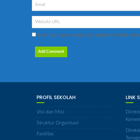
Save my name, email, and website in this brow
PROFIL SEKOLAH
LINK 
Visi dan Misi
Direkt
Kemen
Struktur Organisasi
Direkt
Fasilitas
Tenag