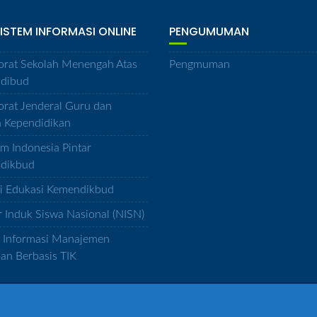
SISTEM INFORMASI ONLINE
PENGUMUMAN
orat Sekolah Menengah Atas
Pengmuman
dibud
orat Jenderal Guru dan
a Kependidikan
m Indonesia Pintar
dikbud
si Edukasi Kemendikbud
Induk Siswa Nasional (NISN)
m Informasi Manajemen
han Berbasis TIK
© 2021 SMAN 11 Palembang