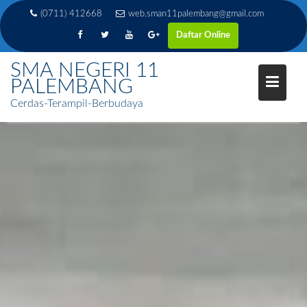
(0711) 412668
web.sman11palembang@gmail.com
Daftar Online
SMA NEGERI 11
PALEMBANG
Cerdas-Terampil-Berbudaya
Skip
to
content