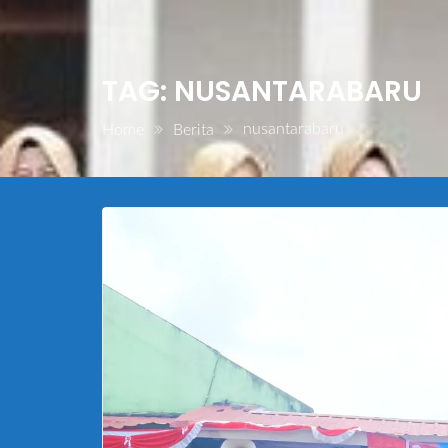
TAG:
NUSANTARABARU
nusantarabaru
Home
Berita