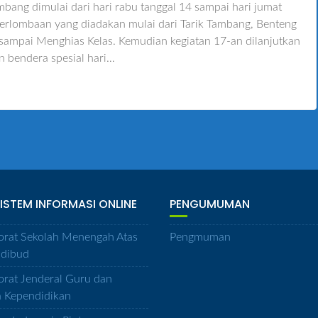
bang dimulai dari hari rabu tanggal 14 sampai hari jumat
erlombaan yang diadakan mulai dari Tarik Tambang, Benteng
, sampai Menghias Kelas. Kemudian kegiatan 17-an dilanjutkan
n bendera spesial hari…
SISTEM INFORMASI ONLINE
PENGUMUMAN
orat Sekolah Menengah Atas
Pengmuman
dibud
orat Jenderal Guru dan
a Kependidikan