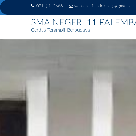
(0711) 412668
web.sman11palembang@gmail.com
SMA NEGERI 11 PALEM
Cerdas-Terampil-Berbudaya
Skip
to
content