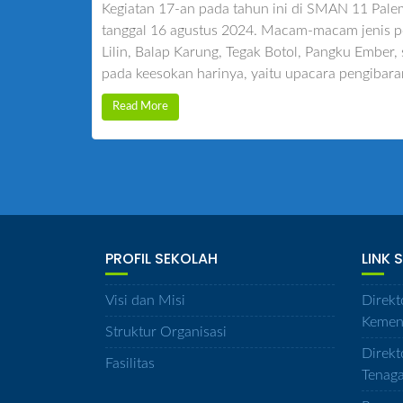
Kegiatan 17-an pada tahun ini di SMAN 11 Palem
tanggal 16 agustus 2024. Macam-macam jenis p
Lilin, Balap Karung, Tegak Botol, Pangku Ember
pada keesokan harinya, yaitu upacara pengibara
Read More
PROFIL SEKOLAH
LINK 
Visi dan Misi
Direkt
Kemen
Struktur Organisasi
Direkt
Fasilitas
Tenag