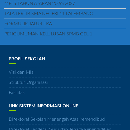
MPLS TAHUN AJARAN 2026/2027
TATA TERTIB SMA NEGERI 11 PALEMBANG
FORMULIR JALUR TKA
PENGUMUMAN KELULUSAN SPMB GEL 1
PROFIL SEKOLAH
Visi dan Misi
Struktur Organisasi
Fasilitas
LINK SISTEM INFORMASI ONLINE
Direktorat Sekolah Menengah Atas Kemendibud
Direktorat Jenderal Guru dan Tenaga Kependidikan