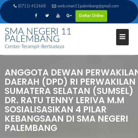
(0711) 412668
web.sman11palembang@gmail.com
Daftar Online
Skip
SMA NEGERI 11
to
PALEMBANG
content
Cerdas-Terampil-Berbudaya
ANGGOTA DEWAN PERWAKILA
DAERAH (DPD) RI PERWAKILAN
SUMATERA SELATAN (SUMSEL)
DR. RATU TENNY LERIVA M.M
SOSIALISASIKAN 4 PILAR
KEBANGSAAN DI SMA NEGERI
PALEMBANG