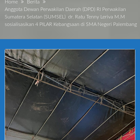
Home
Berita
Anggota Dewan Perwakilan Daerah (DPD) RI Perwakilan
Sumatera Selatan (SUMSEL) dr. Ratu Tenny Leriva M.M
sosialisasikan 4 PILAR Kebangsaan di SMA Negeri Palembang